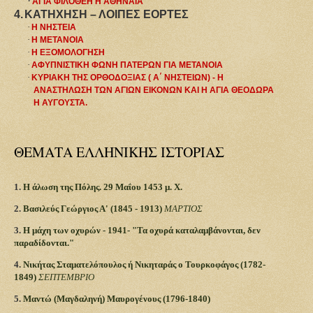
·
ΑΓΙΑ ΦΙΛΟΘΕΗ Η ΑΘΗΝΑΙΑ
4.
ΚΑΤΗΧΗΣΗ – ΛΟΙΠΕΣ ΕΟΡΤΕΣ
·
Η ΝΗΣΤΕΙΑ
·
Η ΜΕΤΑΝΟΙΑ
·
Η ΕΞΟΜΟΛΟΓΗΣΗ
·
ΑΦΥΠΝΙΣΤΙΚΗ ΦΩΝΗ ΠΑΤΕΡΩΝ ΓΙΑ ΜΕΤΑΝΟΙΑ
·
ΚΥΡΙΑΚΗ ΤΗΣ ΟΡΘΟΔΟΞΙΑΣ ( Α΄ ΝΗΣΤΕΙΩΝ) -
H
ΑΝΑΣΤΗΛΩΣΗ ΤΩΝ ΑΓΙΩΝ ΕΙΚΟΝΩΝ ΚΑΙ Η ΑΓΙΑ ΘΕΟΔΩΡΑ
Η ΑΥΓΟΥΣΤΑ.
ΘΕΜΑΤΑ ΕΛΛΗΝΙΚΗΣ ΙΣΤΟΡΙΑΣ
1.
Η άλωση της Πόλης. 29 Μαΐου 1453 μ. Χ.
2.
Βασιλεύς Γεώργιος Α' (1845 - 1913)
ΜΑΡΤΙΟΣ
3.
Η μάχη των οχυρών - 1941- "Τα οχυρά καταλαμβάνονται, δεν
παραδίδονται."
4.
Νικήτας Σταματελόπουλος ή Νικηταράς ο Τουρκοφάγος (1782-
1849)
ΣΕΠΤΕΜΒΡΙΟ
5.
Μαντώ (Μαγδαληνή) Μαυρογένους (1796-1840)